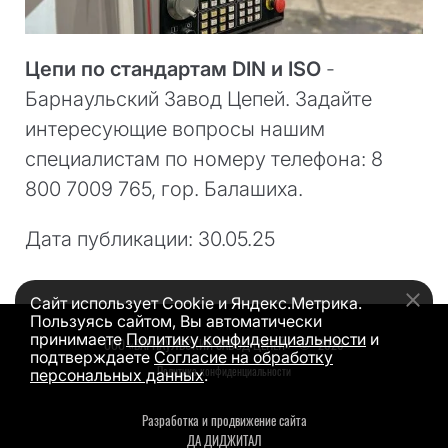
Цепи по стандартам DIN и ISO
-
Барнаульский Завод Цепей. Задайте
интересующие вопросы нашим
специалистам по номеру телефона: 8
800 7009 765, гор. Балашиха.
Дата публикации: 30.05.25
Сайт использует Cookie и Яндекс.Метрика.
Пользуясь сайтом, Вы автоматически
принимаете
Политику конфиденциальности
и
ООО «БАРНАУЛЬСКИЙ ЗАВОД ЦЕПЕЙ»
©
2026
подтверждаете
Согласие на обработку
Политика конфиденциальности
персональных данных
.
Разработка и продвижение сайта
ДА ДИДЖИТАЛ